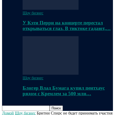
Шоу бизнес
У Кэти Перри на концерте перестал
открываться глаз. В тиктоке гадают,…
Шоу бизнес
Блогер Влад Бумага купил пентхаус
рядом с Кремлем за 500 млн…
Домой
Шоу бизнес
Бритни Спирс не будет принимать участия