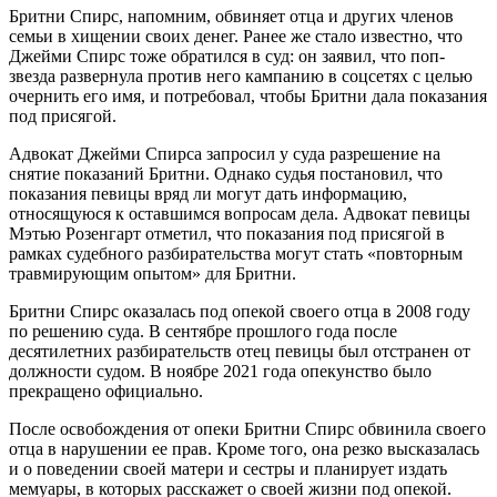
Бритни Спирс, напомним, обвиняет отца и других членов
семьи в хищении своих денег. Ранее же стало известно, что
Джейми Спирс тоже обратился в суд: он заявил, что поп-
звезда развернула против него кампанию в соцсетях с целью
очернить его имя, и потребовал, чтобы Бритни дала показания
под присягой.
Адвокат Джейми Спирса запросил у суда разрешение на
снятие показаний Бритни. Однако судья постановил, что
показания певицы вряд ли могут дать информацию,
относящуюся к оставшимся вопросам дела. Адвокат певицы
Мэтью Розенгарт отметил, что показания под присягой в
рамках судебного разбирательства могут стать «повторным
травмирующим опытом» для Бритни.
Бритни Спирс оказалась под опекой своего отца в 2008 году
по решению суда. В сентябре прошлого года после
десятилетних разбирательств отец певицы был отстранен от
должности судом. В ноябре 2021 года опекунство было
прекращено официально.
После освобождения от опеки Бритни Спирс обвинила своего
отца в нарушении ее прав. Кроме того, она резко высказалась
и о поведении своей матери и сестры и планирует издать
мемуары, в которых расскажет о своей жизни под опекой.