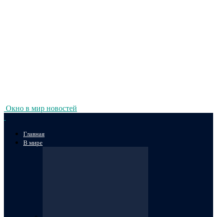
Окно в мир новостей
Главная
В мире