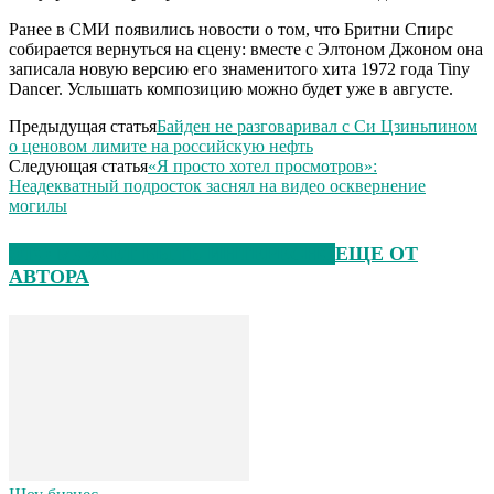
Ранее в СМИ появились новости о том, что Бритни Спирс
собирается вернуться на сцену: вместе с Элтоном Джоном она
записала новую версию его знаменитого хита 1972 года Tiny
Dancer. Услышать композицию можно будет уже в августе.
Предыдущая статья
Байден не разговаривал с Си Цзиньпином
о ценовом лимите на российскую нефть
Следующая статья
«Я просто хотел просмотров»:
Неадекватный подросток заснял на видео осквернение
могилы
ЭТО МОЖЕТ БЫТЬ ИНТЕРЕСНО
ЕЩЕ ОТ
АВТОРА