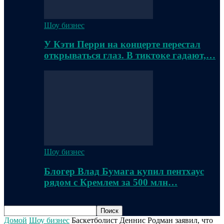
Шоу бизнес
У Кэти Перри на концерте перестал
открываться глаз. В тиктоке гадают,…
Шоу бизнес
Блогер Влад Бумага купил пентхаус
рядом с Кремлем за 500 млн…
Домой
Шоу бизнес
Баскетболист Деннис Родман заявил, что