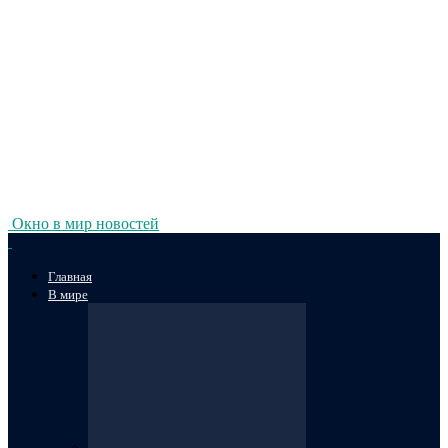
Окно в мир новостей
Главная
В мире