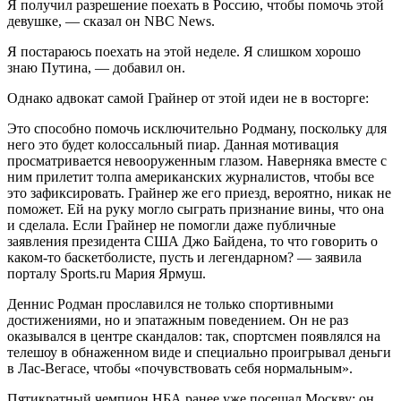
Я получил разрешение поехать в Россию, чтобы помочь этой
девушке, — сказал он NBC News.
Я постараюсь поехать на этой неделе. Я слишком хорошо
знаю Путина, — добавил он.
Однако адвокат самой Грайнер от этой идеи не в восторге:
Это способно помочь исключительно Родману, поскольку для
него это будет колоссальный пиар. Данная мотивация
просматривается невооруженным глазом. Наверняка вместе с
ним прилетит толпа американских журналистов, чтобы все
это зафиксировать. Грайнер же его приезд, вероятно, никак не
поможет. Ей на руку могло сыграть признание вины, что она
и сделала. Если Грайнер не помогли даже публичные
заявления президента США Джо Байдена, то что говорить о
каком-то баскетболисте, пусть и легендарном? — заявила
порталу Sports.ru Мария Ярмуш.
Деннис Родман прославился не только спортивными
достижениями, но и эпатажным поведением. Он не раз
оказывался в центре скандалов: так, спортсмен появлялся на
телешоу в обнаженном виде и специально проигрывал деньги
в Лас-Вегасе, чтобы «почувствовать себя нормальным».
Пятикратный чемпион НБА ранее уже посещал Москву: он