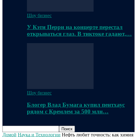
Шоу бизнес
У Кэти Перри на концерте перестал
открываться глаз. В тиктоке гадают,…
Шоу бизнес
Блогер Влад Бумага купил пентхаус
рядом с Кремлем за 500 млн…
Домой
Наука и Технологии
Нефть любит точность: как химия