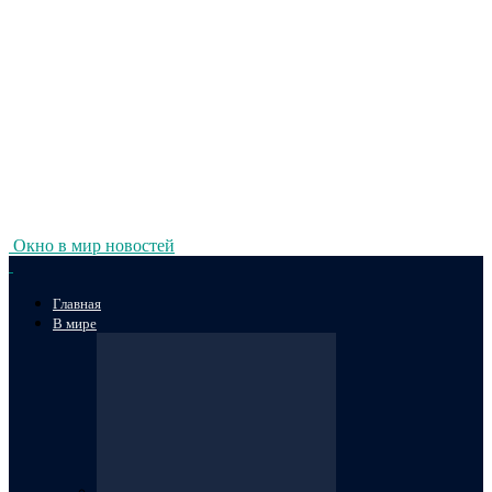
Окно в мир новостей
Главная
В мире