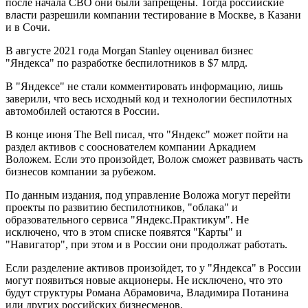
после начала СВО они были запрещены. Тогда российские
власти разрешили компании тестирование в Москве, в Казани
и в Сочи.
В августе 2021 года Morgan Stanley оценивал бизнес
"Яндекса" по разработке беспилотников в $7 млрд.
В "Яндексе" не стали комментировать информацию, лишь
заверили, что весь исходный код и технологии беспилотных
автомобилей остаются в России.
В конце июня The Bell писал, что "Яндекс" может пойти на
раздел активов с сооснователем компании Аркадием
Воложем. Если это произойдет, Волож сможет развивать часть
бизнесов компании за рубежом.
По данным издания, под управление Воложа могут перейти
проекты по развитию беспилотников, "облака" и
образовательного сервиса "Яндекс.Практикум". Не
исключено, что в этом списке появятся "Карты" и
"Навигатор", при этом и в России они продолжат работать.
Если разделение активов произойдет, то у "Яндекса" в России
могут появиться новые акционеры. Не исключено, что это
будут структуры Романа Абрамовича, Владимира Потанина
или других российских бизнесменов.