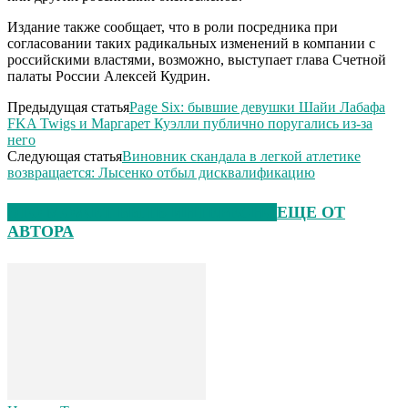
Издание также сообщает, что в роли посредника при
согласовании таких радикальных изменений в компании с
российскими властями, возможно, выступает глава Счетной
палаты России Алексей Кудрин.
Предыдущая статья
Page Six: бывшие девушки Шайи Лабафа
FKA Twigs и Маргарет Куэлли публично поругались из-за
него
Следующая статья
Виновник скандала в легкой атлетике
возвращается: Лысенко отбыл дисквалификацию
ЭТО МОЖЕТ БЫТЬ ИНТЕРЕСНО
ЕЩЕ ОТ
АВТОРА