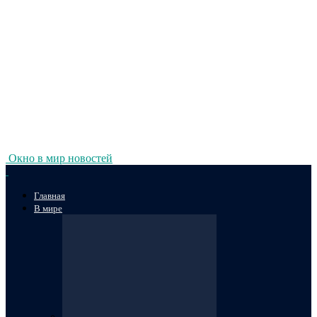
Окно в мир новостей
Главная
В мире