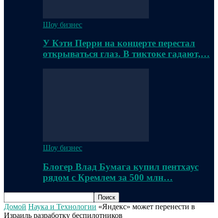
Шоу бизнес
У Кэти Перри на концерте перестал
открываться глаз. В тиктоке гадают,…
Шоу бизнес
Блогер Влад Бумага купил пентхаус
рядом с Кремлем за 500 млн…
Домой
Наука и Технологии
«Яндекс» может перенести в
Израиль разработку беспилотников