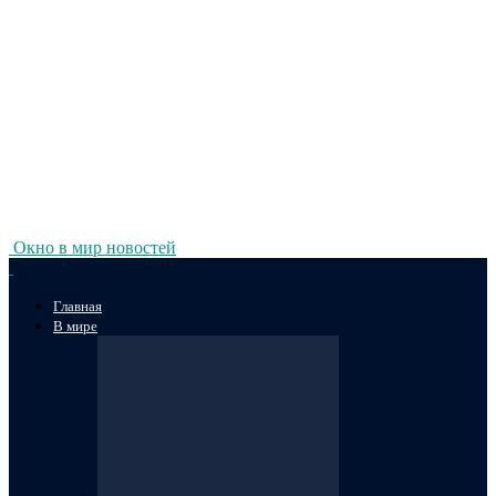
Окно в мир новостей
Главная
В мире