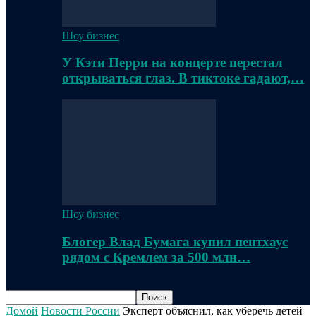
Шоу бизнес
У Кэти Перри на концерте перестал
открываться глаз. В тиктоке гадают,…
Шоу бизнес
Блогер Влад Бумага купил пентхаус
рядом с Кремлем за 500 млн…
Домой
Новости России
Эксперт объяснил, как уберечь детей