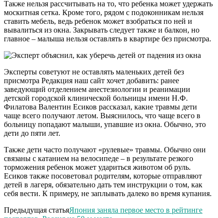
Также нельзя рассчитывать на то, что ребенка может удержать
москитная сетка. Кроме того, рядом с подоконникам нельзя
ставить мебель, ведь ребенок может взобраться по ней и
вывалиться из окна. Закрывать следует также и балкон, но
главное – малыша нельзя оставлять в квартире без присмотра.
Эксперты советуют не оставлять маленьких детей без
присмотра Редакция наш сайт хочет добавить: ранее
заведующий отделением анестезиологии и реанимации
детской городской клинической больницы имени Н.Ф.
Филатова Валентин Есиков рассказал, какие травмы дети
чаще всего получают летом. Выяснилось, что чаще всего в
больницу попадают малыши, упавшие из окна. Обычно, это
дети до пяти лет.
Также дети часто получают «рулевые» травмы. Обычно они
связаны с катанием на велосипеде – в результате резкого
торможения ребенок может удариться животом об руль.
Есиков также посоветовал родителям, которые отправляют
детей в лагеря, обязательно дать тем инструкции о том, как
себя вести. К примеру, не заплывать далеко во время купания.
Предыдущая статья
Япония заняла первое место в рейтинге