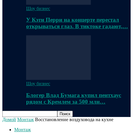
Шоу бизнес
У Кэти Перри на концерте перестал
открываться глаз. В тиктоке гадают,…
Шоу бизнес
Блогер Влад Бумага купил пентхаус
рядом с Кремлем за 500 млн…
Домой
Монтаж
Восстановление воздуховода на кухне
Монтаж