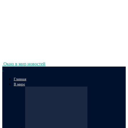
Окно в мир новостей
Главная
В мире