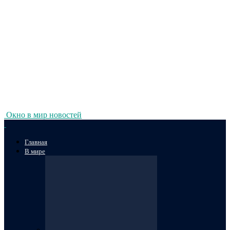
Окно в мир новостей
Главная
В мире