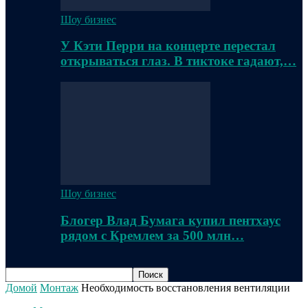
Шоу бизнес
У Кэти Перри на концерте перестал
открываться глаз. В тиктоке гадают,…
Шоу бизнес
Блогер Влад Бумага купил пентхаус
рядом с Кремлем за 500 млн…
Домой
Монтаж
Необходимость восстановления вентиляции