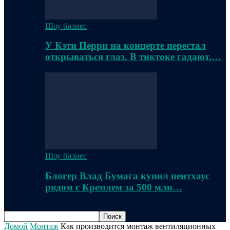
Шоу бизнес
У Кэти Перри на концерте перестал
открываться глаз. В тиктоке гадают,…
Шоу бизнес
Блогер Влад Бумага купил пентхаус
рядом с Кремлем за 500 млн…
Домой
Монтаж
Как производится монтаж вентиляционных