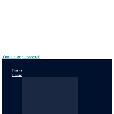
Окно в мир новостей
Главная
В мире