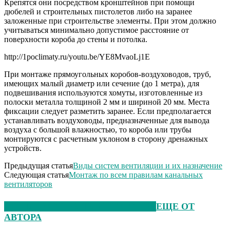
Крепятся они посредством кронштейнов при помощи
дюбелей и строительных пистолетов либо на заранее
заложенные при строительстве элементы. При этом должно
учитываться минимально допустимое расстояние от
поверхности короба до стены и потолка.
http://1poclimaty.ru/youtu.be/YE8MvaoLj1E
При монтаже прямоугольных коробов-воздуховодов, труб,
имеющих малый диаметр или сечение (до 1 метра), для
подвешивания используются хомуты, изготовленные из
полоски металла толщиной 2 мм и шириной 20 мм. Места
фиксации следует разметить заранее. Если предполагается
устанавливать воздуховоды, предназначенные для вывода
воздуха с большой влажностью, то короба или трубы
монтируются с расчетным уклоном в сторону дренажных
устройств.
Предыдущая статья
Виды систем вентиляции и их назначение
Следующая статья
Монтаж по всем правилам канальных
вентиляторов
ЭТО МОЖЕТ БЫТЬ ИНТЕРЕСНО
ЕЩЕ ОТ
АВТОРА