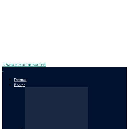
Окно в мир новостей
Главная
В мире