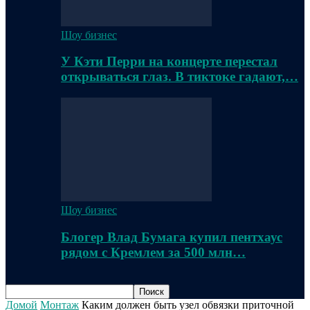
Шоу бизнес
У Кэти Перри на концерте перестал
открываться глаз. В тиктоке гадают,…
Шоу бизнес
Блогер Влад Бумага купил пентхаус
рядом с Кремлем за 500 млн…
Домой
Монтаж
Каким должен быть узел обвязки приточной