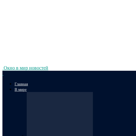
Окно в мир новостей
Главная
В мире