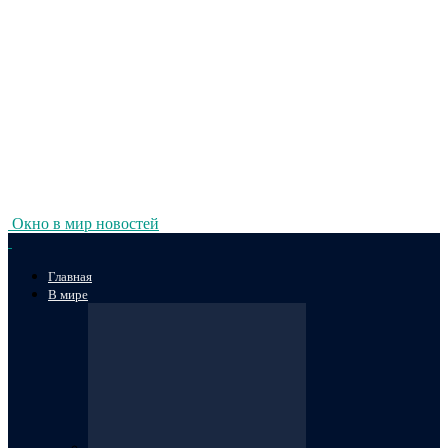
Окно в мир новостей
Главная
В мире