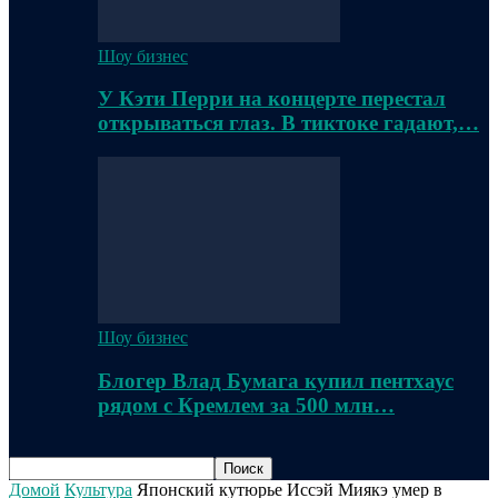
Шоу бизнес
У Кэти Перри на концерте перестал
открываться глаз. В тиктоке гадают,…
Шоу бизнес
Блогер Влад Бумага купил пентхаус
рядом с Кремлем за 500 млн…
Домой
Культура
Японский кутюрье Иссэй Миякэ умер в