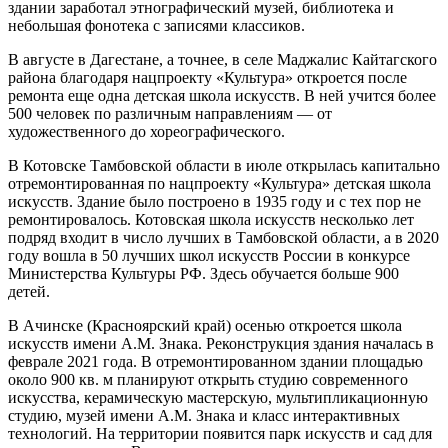
здании заработал этнографический музей, библиотека и
небольшая фонотека с записями классиков.
В августе в Дагестане, а точнее, в селе Маджалис Кайтагского
района благодаря нацпроекту «Культура» откроется после
ремонта еще одна детская школа искусств. В ней учится более
500 человек по различным направлениям — от
художественного до хореографического.
В Котовске Тамбовской области в июле открылась капитально
отремонтированная по нацпроекту «Культура» детская школа
искусств. Здание было построено в 1935 году и с тех пор не
ремонтировалось. Котовская школа искусств несколько лет
подряд входит в число лучших в Тамбовской области, а в 2020
году вошла в 50 лучших школ искусств России в конкурсе
Министерства Культуры РФ. Здесь обучается больше 900
детей.
В Ачинске (Красноярский край) осенью откроется школа
искусств имени А.М. Знака. Реконструкция здания началась в
феврале 2021 года. В отремонтированном здании площадью
около 900 кв. м планируют открыть студию современного
искусства, керамическую мастерскую, мультипликационную
студию, музей имени А.М. Знака и класс интерактивных
технологий. На территории появится парк искусств и сад для