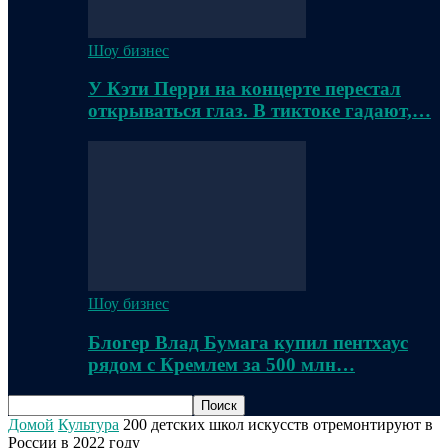
Шоу бизнес
У Кэти Перри на концерте перестал
открываться глаз. В тиктоке гадают,…
Шоу бизнес
Блогер Влад Бумага купил пентхаус
рядом с Кремлем за 500 млн…
Домой
Культура
200 детских школ искусств отремонтируют в
России в 2022 году