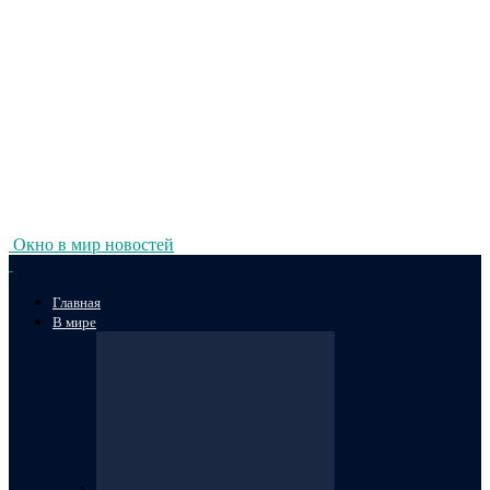
Окно в мир новостей
Главная
В мире