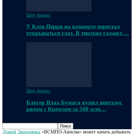
Шоу бизнес
У Кэти Перри на концерте перестал
открываться глаз. В тиктоке гадают,…
Шоу бизнес
Блогер Влад Бумага купил пентхаус
рядом с Кремлем за 500 млн…
Домой
Экономика
«ВСМПО-Ависма» может начать добывать