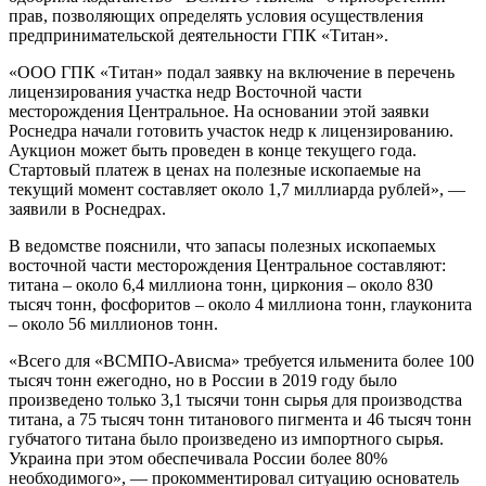
прав, позволяющих определять условия осуществления
предпринимательской деятельности ГПК «Титан».
«ООО ГПК «Титан» подал заявку на включение в перечень
лицензирования участка недр Восточной части
месторождения Центральное. На основании этой заявки
Роснедра начали готовить участок недр к лицензированию.
Аукцион может быть проведен в конце текущего года.
Стартовый платеж в ценах на полезные ископаемые на
текущий момент составляет около 1,7 миллиарда рублей», —
заявили в Роснедрах.
В ведомстве пояснили, что запасы полезных ископаемых
восточной части месторождения Центральное составляют:
титана – около 6,4 миллиона тонн, циркония – около 830
тысяч тонн, фосфоритов – около 4 миллиона тонн, глауконита
– около 56 миллионов тонн.
«Всего для «ВСМПО-Ависма» требуется ильменита более 100
тысяч тонн ежегодно, но в России в 2019 году было
произведено только 3,1 тысячи тонн сырья для производства
титана, а 75 тысяч тонн титанового пигмента и 46 тысяч тонн
губчатого титана было произведено из импортного сырья.
Украина при этом обеспечивала России более 80%
необходимого», — прокомментировал ситуацию основатель