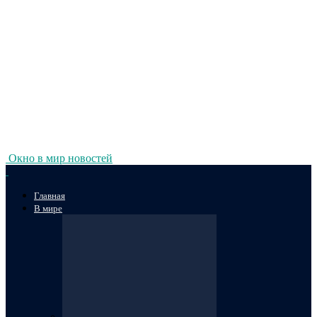
Окно в мир новостей
Главная
В мире