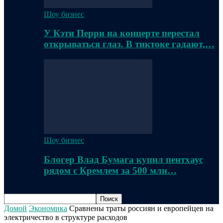
Шоу бизнес
У Кэти Перри на концерте перестал
открываться глаз. В тиктоке гадают,…
Шоу бизнес
Блогер Влад Бумага купил пентхаус
рядом с Кремлем за 500 млн…
Домой
Экономика
Сравнены траты россиян и европейцев на
электричество в структуре расходов