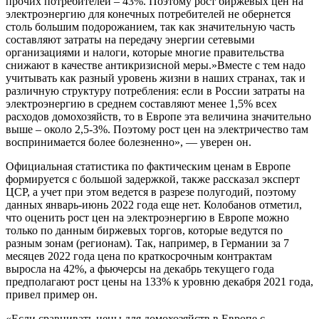
прочих потребителей – 43%. Поэтому рост биржевых цен на
электроэнергию для конечных потребителей не обернется
столь большим подорожанием, так как значительную часть
составляют затраты на передачу энергии сетевыми
организациями и налоги, которые многие правительства
снижают в качестве антикризисной меры.»Вместе с тем надо
учитывать как разный уровень жизни в наших странах, так и
различную структуру потребления: если в России затраты на
электроэнергию в среднем составляют менее 1,5% всех
расходов домохозяйств, то в Европе эта величина значительно
выше – около 2,5-3%. Поэтому рост цен на электричество там
воспринимается более болезненно», — уверен он.
Официальная статистика по фактическим ценам в Европе
формируется с большой задержкой, также рассказал эксперт
ЦСР, а учет при этом ведется в разрезе полугодий, поэтому
данных январь-июнь 2022 года еще нет. Колобанов отметил,
что оценить рост цен на электроэнергию в Европе можно
только по данным биржевых торгов, которые ведутся по
разным зонам (регионам). Так, например, в Германии за 7
месяцев 2022 года цена по краткосрочным контрактам
выросла на 42%, а фьючерсы на декабрь текущего года
предполагают рост цены на 133% к уровню декабря 2021 года,
привел пример он.
«Если сравнивать цены для домохозяйств в Европе с