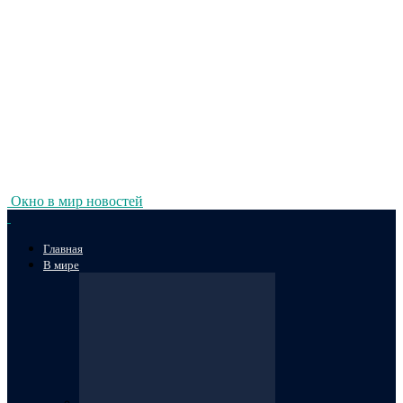
Окно в мир новостей
Главная
В мире