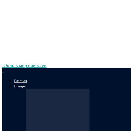
Окно в мир новостей
Главная
В мире