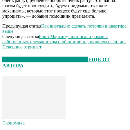
очень растут, рублевые обороты очень растут, это шаг за
шагом будет происходить, будем придумывать такие
механизмы, которые этот процесс будут еще больше
упрощать», — добавил помощник президента.
Предыдущая статья
Как визуально сделать потолки в квартире
выше
Следующая статья
Рики Мартину приписали роман с
собственным племянником и обвинили в домашнем насилии.
Певец все отрицает
ЭТО МОЖЕТ БЫТЬ ИНТЕРЕСНО
ЕЩЕ ОТ
АВТОРА
Экономика