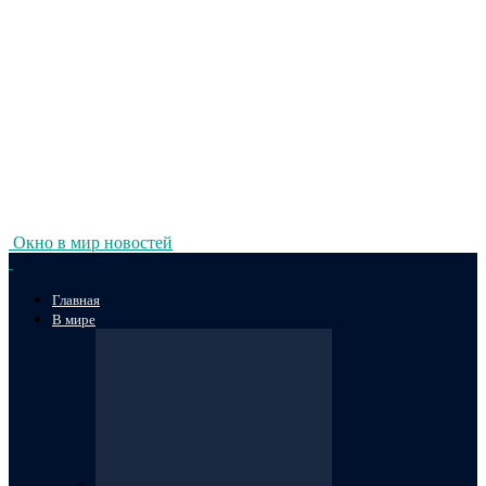
Окно в мир новостей
Главная
В мире