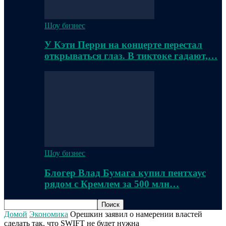
Шоу бизнес
У Кэти Перри на концерте перестал
открываться глаз. В тиктоке гадают,…
Шоу бизнес
Блогер Влад Бумага купил пентхаус
рядом с Кремлем за 500 млн…
Домой
Экономика
Орешкин заявил о намерении властей
сделать так, что SWIFT не будет нужна