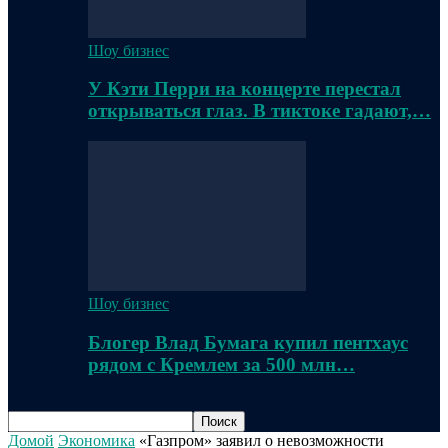
Шоу бизнес
У Кэти Перри на концерте перестал
открываться глаз. В тиктоке гадают,…
Шоу бизнес
Блогер Влад Бумага купил пентхаус
рядом с Кремлем за 500 млн…
Домой
Экономика
«Газпром» заявил о невозможности