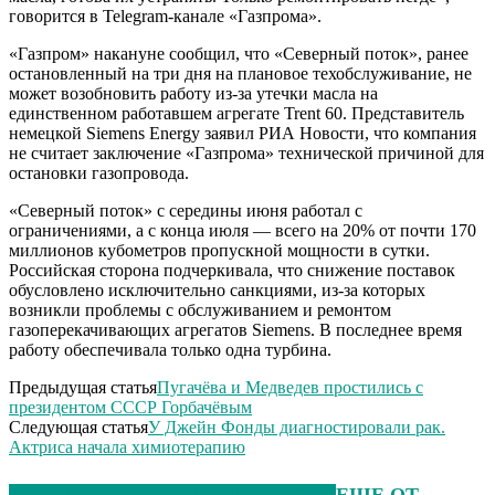
говорится в Telegram-канале «Газпрома».
«Газпром» накануне сообщил, что «Северный поток», ранее
остановленный на три дня на плановое техобслуживание, не
может возобновить работу из-за утечки масла на
единственном работавшем агрегате Trent 60. Представитель
немецкой Siemens Energy заявил РИА Новости, что компания
не считает заключение «Газпрома» технической причиной для
остановки газопровода.
«Северный поток» с середины июня работал с
ограничениями, а с конца июля — всего на 20% от почти 170
миллионов кубометров пропускной мощности в сутки.
Российская сторона подчеркивала, что снижение поставок
обусловлено исключительно санкциями, из-за которых
возникли проблемы с обслуживанием и ремонтом
газоперекачивающих агрегатов Siemens. В последнее время
работу обеспечивала только одна турбина.
Предыдущая статья
Пугачёва и Медведев простились с
президентом СССР Горбачёвым
Следующая статья
У Джейн Фонды диагностировали рак.
Актриса начала химиотерапию