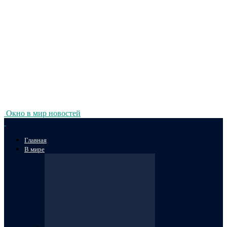
Окно в мир новостей
Главная
В мире