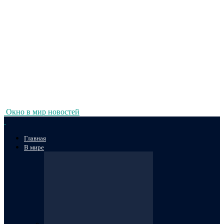
Окно в мир новостей
Главная
В мире