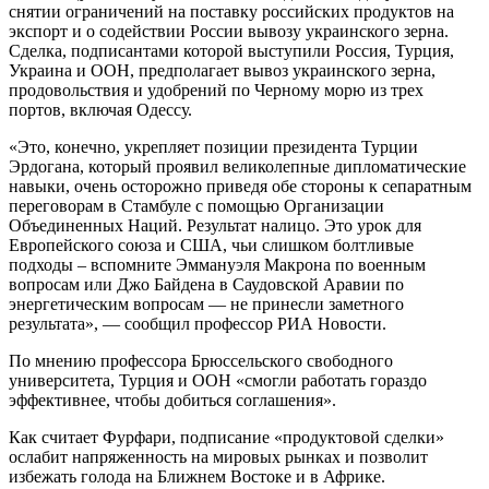
снятии ограничений на поставку российских продуктов на
экспорт и о содействии России вывозу украинского зерна.
Сделка, подписантами которой выступили Россия, Турция,
Украина и ООН, предполагает вывоз украинского зерна,
продовольствия и удобрений по Черному морю из трех
портов, включая Одессу.
«Это, конечно, укрепляет позиции президента Турции
Эрдогана, который проявил великолепные дипломатические
навыки, очень осторожно приведя обе стороны к сепаратным
переговорам в Стамбуле с помощью Организации
Объединенных Наций. Результат налицо. Это урок для
Европейского союза и США, чьи слишком болтливые
подходы – вспомните Эммануэля Макрона по военным
вопросам или Джо Байдена в Саудовской Аравии по
энергетическим вопросам — не принесли заметного
результата», — сообщил профессор РИА Новости.
По мнению профессора Брюссельского свободного
университета, Турция и ООН «смогли работать гораздо
эффективнее, чтобы добиться соглашения».
Как считает Фурфари, подписание «продуктовой сделки»
ослабит напряженность на мировых рынках и позволит
избежать голода на Ближнем Востоке и в Африке.