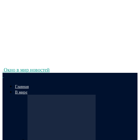
Окно в мир новостей
Главная
В мире