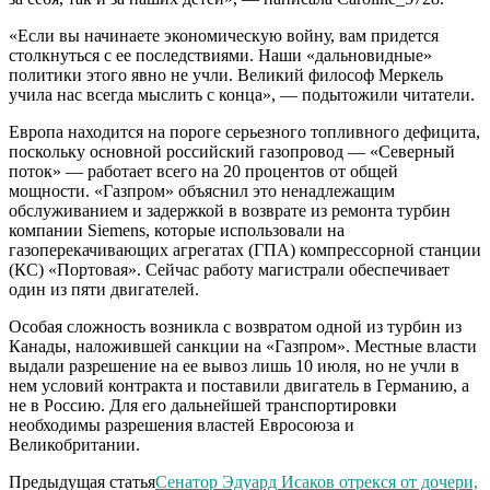
«Если вы начинаете экономическую войну, вам придется
столкнуться с ее последствиями. Наши «дальновидные»
политики этого явно не учли. Великий философ Меркель
учила нас всегда мыслить с конца», — подытожили читатели.
Европа находится на пороге серьезного топливного дефицита,
поскольку основной российский газопровод — «Северный
поток» — работает всего на 20 процентов от общей
мощности. «Газпром» объяснил это ненадлежащим
обслуживанием и задержкой в возврате из ремонта турбин
компании Siemens, которые использовали на
газоперекачивающих агрегатах (ГПА) компрессорной станции
(КС) «Портовая». Сейчас работу магистрали обеспечивает
один из пяти двигателей.
Особая сложность возникла с возвратом одной из турбин из
Канады, наложившей санкции на «Газпром». Местные власти
выдали разрешение на ее вывоз лишь 10 июля, но не учли в
нем условий контракта и поставили двигатель в Германию, а
не в Россию. Для его дальнейшей транспортировки
необходимы разрешения властей Евросоюза и
Великобритании.
Предыдущая статья
Сенатор Эдуард Исаков отрекся от дочери,