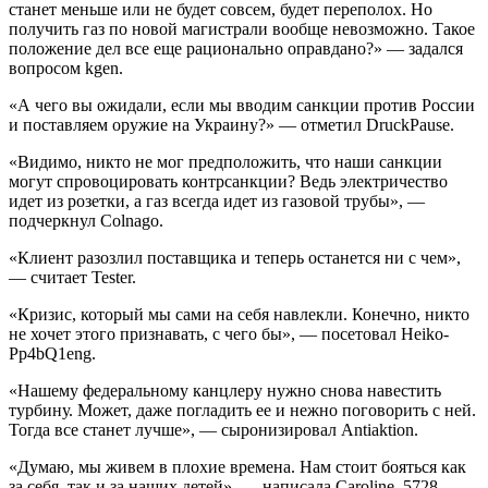
станет меньше или не будет совсем, будет переполох. Но
получить газ по новой магистрали вообще невозможно. Такое
положение дел все еще рационально оправдано?» — задался
вопросом kgen.
«А чего вы ожидали, если мы вводим санкции против России
и поставляем оружие на Украину?» — отметил DruckPause.
«Видимо, никто не мог предположить, что наши санкции
могут спровоцировать контрсанкции? Ведь электричество
идет из розетки, а газ всегда идет из газовой трубы», —
подчеркнул Colnago.
«Клиент разозлил поставщика и теперь останется ни с чем»,
— считает Tester.
«Кризис, который мы сами на себя навлекли. Конечно, никто
не хочет этого признавать, с чего бы», — посетовал Heiko-
Pp4bQ1eng.
«Нашему федеральному канцлеру нужно снова навестить
турбину. Может, даже погладить ее и нежно поговорить с ней.
Тогда все станет лучше», — сыронизировал Antiaktion.
«Думаю, мы живем в плохие времена. Нам стоит бояться как
за себя, так и за наших детей», — написала Caroline_5728.