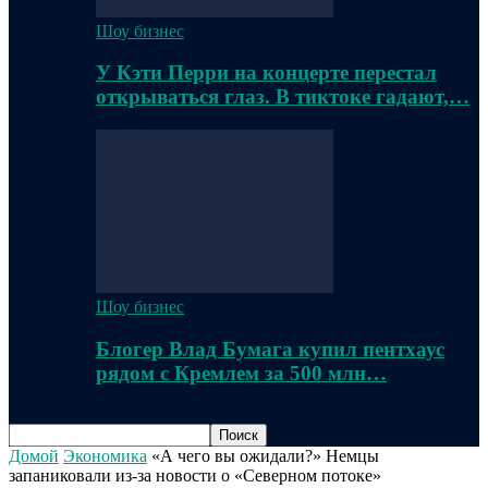
Шоу бизнес
У Кэти Перри на концерте перестал
открываться глаз. В тиктоке гадают,…
Шоу бизнес
Блогер Влад Бумага купил пентхаус
рядом с Кремлем за 500 млн…
Домой
Экономика
«А чего вы ожидали?» Немцы
запаниковали из-за новости о «Северном потоке»