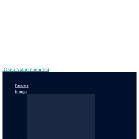
Окно в мир новостей
Главная
В мире