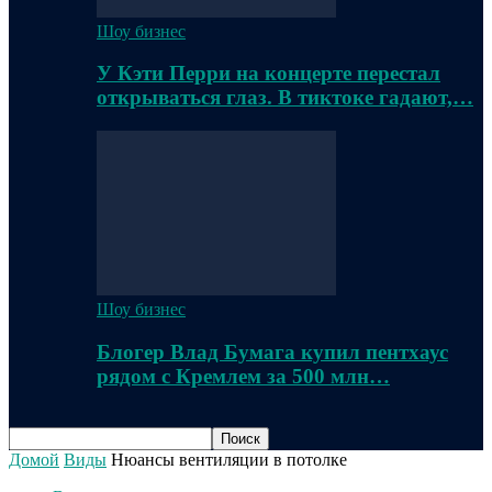
Шоу бизнес
У Кэти Перри на концерте перестал
открываться глаз. В тиктоке гадают,…
Шоу бизнес
Блогер Влад Бумага купил пентхаус
рядом с Кремлем за 500 млн…
Домой
Виды
Нюансы вентиляции в потолке