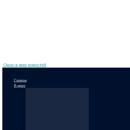
Окно в мир новостей
Главная
В мире