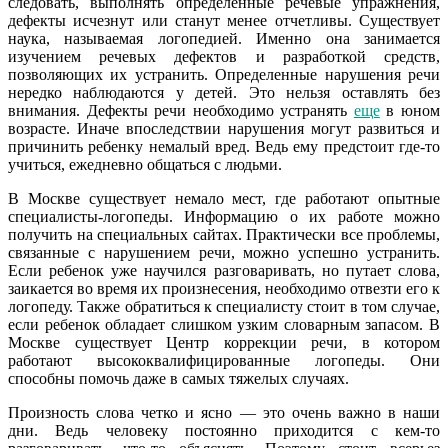
следовать, выполнять определенные речевые упражнения,
дефекты исчезнут или станут менее отчетливы. Существует
наука, называемая логопедией. Именно она занимается
изучением речевых дефектов и разработкой средств,
позволяющих их устранить. Определенные нарушения речи
нередко наблюдаются у детей. Это нельзя оставлять без
внимания. Дефекты речи необходимо устранять
еще
в юном
возрасте. Иначе впоследствии нарушения могут развиться и
причинить ребенку немалый вред. Ведь ему предстоит где-то
учиться, ежедневно общаться с людьми.
В Москве существует немало мест, где работают опытные
специалисты-логопеды. Информацию о их работе можно
получить на специальных сайтах. Практически все проблемы,
связанные с нарушением речи, можно успешно устранить.
Если ребенок уже научился разговаривать, но путает слова,
заикается во время их произнесения, необходимо отвезти его к
логопеду. Также обратиться к специалисту стоит в том случае,
если ребенок обладает слишком узким словарным запасом. В
Москве существует Центр коррекции речи, в котором
работают высококвалифицированные логопеды. Они
способны помочь даже в самых тяжелых случаях.
Произность слова четко и ясно — это очень важно в наши
дни. Ведь человеку постоянно приходится с кем-то