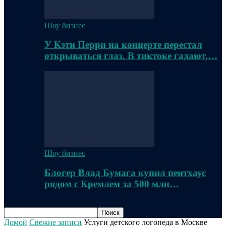
Шоу бизнес
У Кэти Перри на концерте перестал
открываться глаз. В тиктоке гадают,…
Шоу бизнес
Блогер Влад Бумага купил пентхаус
рядом с Кремлем за 500 млн…
Домой
Свежие записи
Услуги детского логопеда в Москве