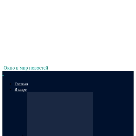
Окно в мир новостей
Главная
В мире