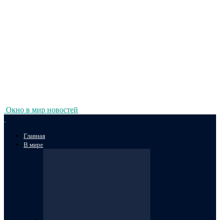
Окно в мир новостей
Главная
В мире