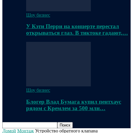
Шоу бизнес
У Кэти Перри на концерте перестал
открываться глаз. В тиктоке гадают,…
Шоу бизнес
Блогер Влад Бумага купил пентхаус
рядом с Кремлем за 500 млн…
Домой
Монтаж
Устройство обратного клапана