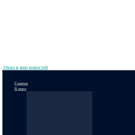
Окно в мир новостей
Главная
В мире