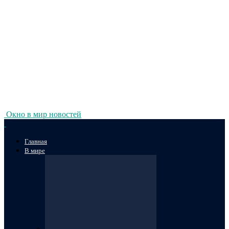
Окно в мир новостей
Главная
В мире