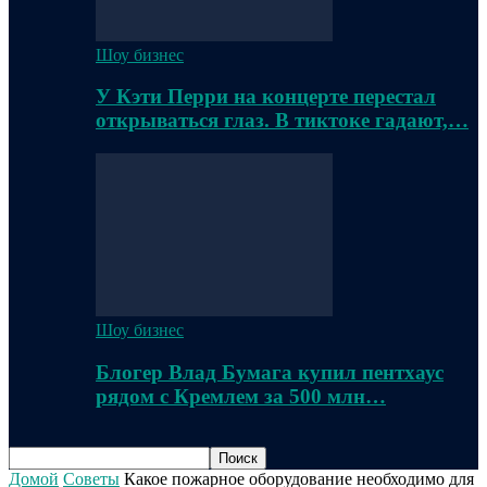
Шоу бизнес
У Кэти Перри на концерте перестал
открываться глаз. В тиктоке гадают,…
Шоу бизнес
Блогер Влад Бумага купил пентхаус
рядом с Кремлем за 500 млн…
Домой
Советы
Какое пожарное оборудование необходимо для