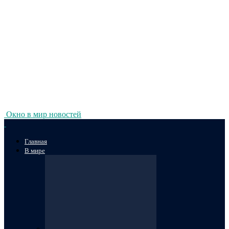
Окно в мир новостей
Главная
В мире