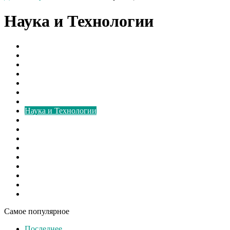
Наука и Технологии
Борьба с грибком
В мире
Вентиляторы
Видео
Виды
Культура
Монтаж
Наука и Технологии
Новости России
Ответы на вопросы
Расчёт
Свежие записи
Свежие материалы
Советы
Спорт
Шоу бизнес
Экономика
Самое популярное
Последнее