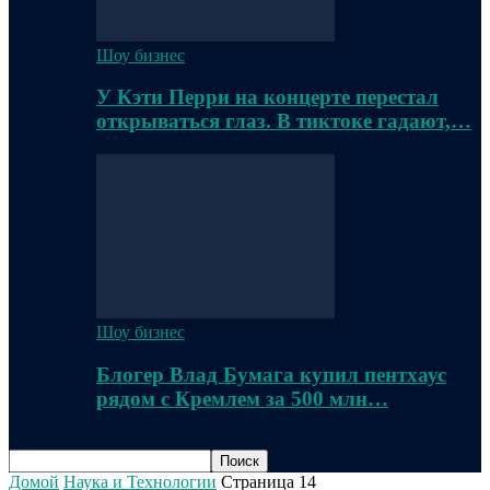
Шоу бизнес
У Кэти Перри на концерте перестал
открываться глаз. В тиктоке гадают,…
Шоу бизнес
Блогер Влад Бумага купил пентхаус
рядом с Кремлем за 500 млн…
Домой
Наука и Технологии
Страница 14